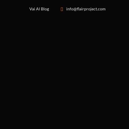
Vai Al Blog
info@flairproject.com
HOME
CORSI IN AULA
CON