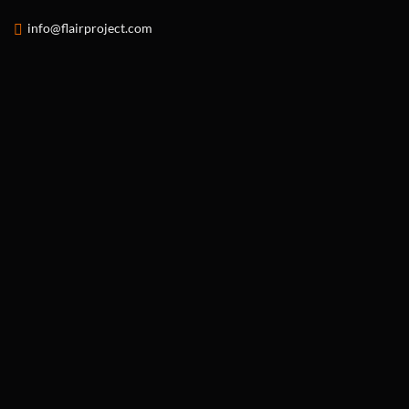
info@flairproject.com
MONTHLY ARCHIVES:
DICEMBRE 2025