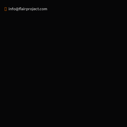
info@flairproject.com
MOCKTAIL D’ESTATE:
COME LA
MISCELAZIONE
ANALCOLICA STA
RIVOLUZIONANDO LA
CARTA DEI DRINK A