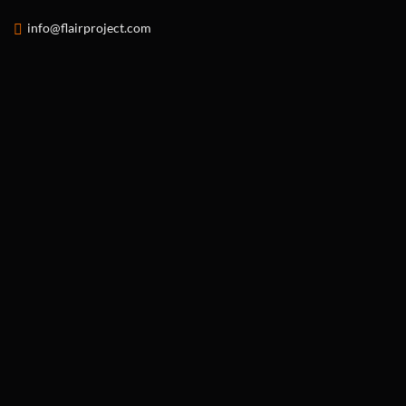
info@flairproject.com
PERCHÉ FORMARSI A
FEBBRAIO È
FONDAMENTALE PER
LAVORARE COME
BARMAN IN
PRIMAVERA ED